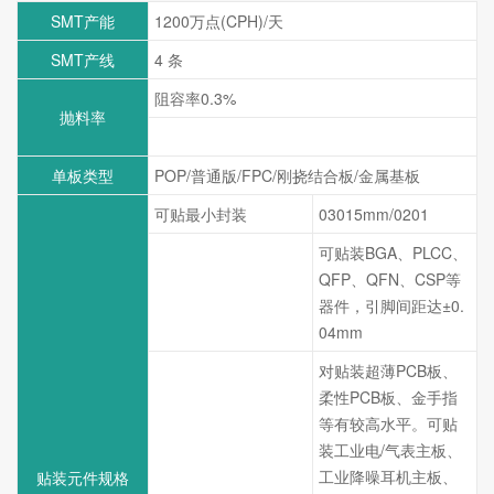
SMT产能
1200万点(CPH)/天
SMT产线
4 条
阻容率0.3%
抛料率
IC类无抛料
单板类型
POP/普通版/FPC/刚挠结合板/金属基板
可贴最小封装
03015mm/0201
可贴装BGA、PLCC、
QFP、QFN、CSP等
最小器件精确度
器件，引脚间距达±0.
04mm
对贴装超薄PCB板、
柔性PCB板、金手指
等有较高水平。可贴
装工业电/气表主板、
工业降噪耳机主板、
贴装元件规格