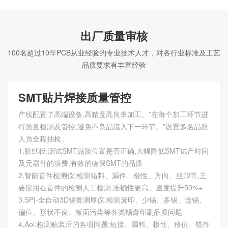
出厂质量审核
100名超过10年PCB从业经验的专业技术人才，对各行业标准及工艺
品质要求有丰富经验
SMT贴片焊接质量管控
产线配置了高端设备,高精度高良率加工。*在每个加工环节进
行质量检测及管控,避免不良品流入下一环节。*设置多名品质
人员全程抽检。
1.胶纸板:测试SMT贴装位置是否正确,大幅降低SMT试产时间
及元器件的浪费,有效的确保SMT的品质
2.智能首件检测仪:检测错料、漏件、极性、方向、丝印等,主
要应用在首件的检测人工检测,准确性更高、速度提升50%+
3.SP|-全自动3D锡膏测厚仪:检测漏印、少锡、多锡、连锡、
偏位、形状不良、板面污染等各类锡膏印刷品质问题
4,Aol:检测贴装后的各项问题:短接、漏料、极性、移位、错件