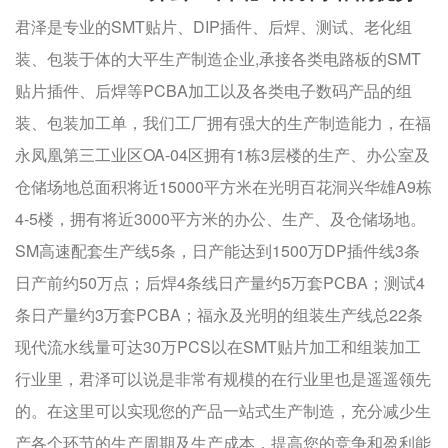
君泽是专业的SMT贴片、DIP插件、后焊、测试、老化组
装、包装于体的大平生产制造企业,承接各类电路板的SMT
贴片插件、后焊等PCBA加工以及各类电子数码产品的组
装、包装加工单，我们工厂拥有强大的生产制造能力，在福
永凤凰第三工业区OA-04区拥有1栋3层楼的生产、办公室及
仓储场地总面积将近15000平方米在光明百花洞兴华雄A9栋
4-5楼，拥有将近3000平方米的办公、生产、及仓储场地。
SM高速配套生产线5条，日产能达到1500万DP插件线3条
日产前约50万点；后焊4条线日产量约5万套PCBA；测试4
条日产量约3万套PCBA；福永及光明的组装生产线总22条
现代流水线量可达30万PCS以在SMT贴片加工和组装加工
行业里，君泽可以说是非常有规模的在行业里也是遥遥领先
的。在这里可以实现您的产品一站式生产制造，充分减少生
产各个环节的生产周期及生产成本，提高您的竞争和盈利能