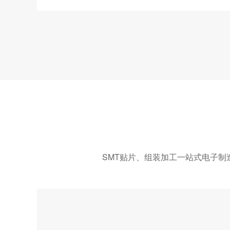
SMT贴片、组装加工一站式电子