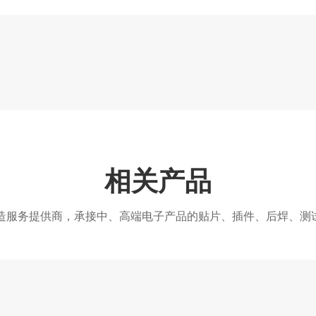
相关产品
制造服务提供商，承接中、高端电子产品的贴片、插件、后焊、测