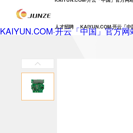
人才招聘
KAIYUN.COM·开云
KAIYUN.COM·开云「中国」官方网
太阳能路灯
公司简介
KAIYUN.COM·开云「中国」
KAIYUN.CO
KAIYUN.CO
SMT生
企业使
光伏发
官方网站
官方网
官方网