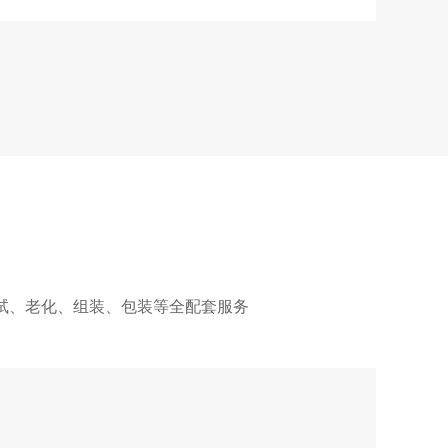
试、老化、组装、包装等全配套服务