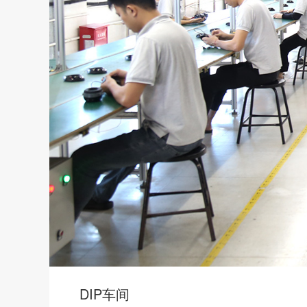
DIP车间